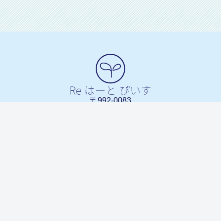
〒992-0083
山形県米沢市広幡町成島1027
0238-20-4760
TEL.
（代）
トップページ
ぴいす について